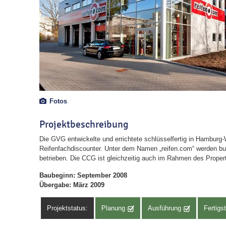
Fotos
Projektbeschreibung
Die GVG entwickelte und errichtete schlüsselfertig in Hambur
Reifenfachdiscounter. Unter dem Namen „reifen.com“ werden bun
betrieben. Die CCG ist gleichzeitig auch im Rahmen des Proper
Baubeginn: September 2008
Übergabe: März 2009
Projektstatus:
Planung
Ausführung
Fertigs