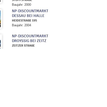
Baujahr: 2000
NP-DISCOUNTMARKT
DESSAU BEI HALLE
HEIDESTRAßE 195
Baujahr: 2004
NP-DISCOUNTMARKT
DROYSSIG BEI ZEITZ
ZEITZER STRAßE
Baujahr: 2012
NP - DISCOUNTMARKT
FÖRDERSTEDT BEI
MAGDEBURG
MAGDEBURGER-LEIPZIGER-
STRAßE
Baujahr: 2002
NP - DISCOUNTMARKT
GOLZOW BEI
BRANDENBURG
BRANDENBURGER STRAßE 82 c