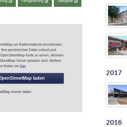
hrung
Fertigstellung
Übergabe
eetMap um Kartenmaterial einzubinden.
i Ihre persönlichen Daten erfasst und
OpenStreetMap Karte zu sehen, stimmen
nStreetMap-Server geladen wird. Weitere
en finden sie
hier
.
2017
OpenStreetMap laden
etMap immer laden
2016